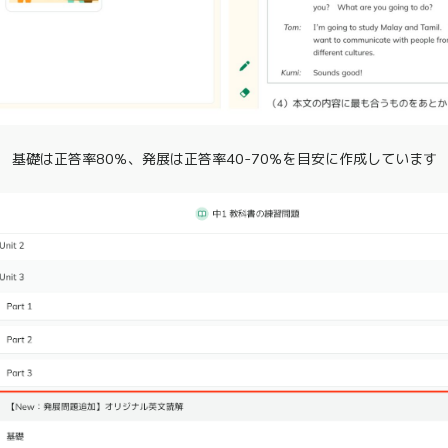
基礎は​正答率80％、​発展は​正答率​40-70％を​目安に​作成しています