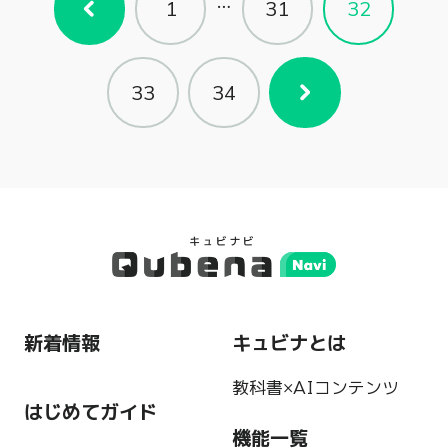
…
1
31
32
33
34
新着情報
キュビナとは
教科書×AIコンテンツ
はじめてガイド
機能一覧