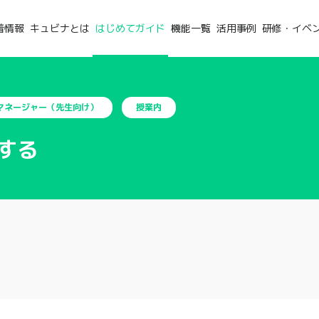
着情報
キュビナとは
はじめてガイド
機能一覧
活用事例
研修・イベ
aマネージャー（先生向け）
授業内
する