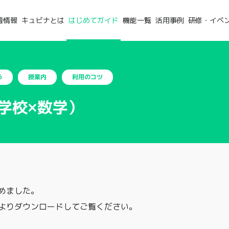
着情報
キュビナとは
はじめてガイド
機能一覧
活用事例
研修・イベ
う
授業内
利用のコツ
学校×数学）
めました。
よりダウンロードしてご覧ください。